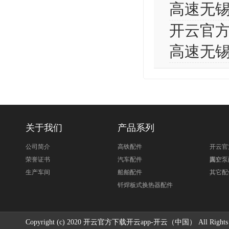
高速无
开云官方
高速无
关于我们
产品系列
公司简介
高铁配件
开云官
荣誉证书
汽车配件
国）
真空泵
生产车间
船舶配件
其它配
钎焊板式换热器配件
Copyright (c) 2020 开云官方下载开云app-开云（中国） All Rights R