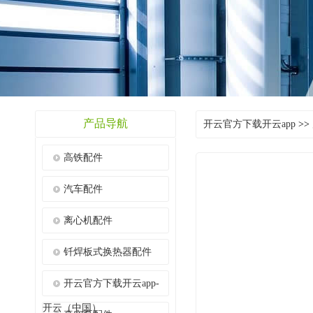
产品导航
开云官方下载开云app
>>
高铁配件
汽车配件
离心机配件
钎焊板式换热器配件
开云官方下载开云app-
开云（中国）